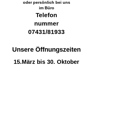
oder persönlich bei uns
im Büro
Telefon
nummer
07431/81933
Unse
re
Öffnungszeiten
15.Mä
rz bis 30. Oktober
Montag bis Freitag
07°° - 12°° Uhr u. 13°°
- 17°° Uhr
Samstag
07°° - 12°° Uhr u. 16.30 - 17°° Uhr
01. November bis 14.März
Montag bis Freitag
07.30 - 12°° Uhr und 13°° - 16°° Uhr
Samstag geschlossen