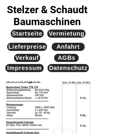
Stelzer & Schaudt
Baumaschinen
Startseite
Vermietung
Lieferpreise
Anfahrt
Verkauf
AGBs
Impressum
Datenschutz