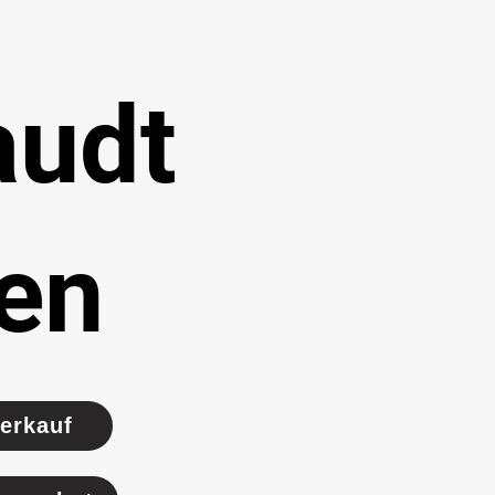
audt
en
erkauf