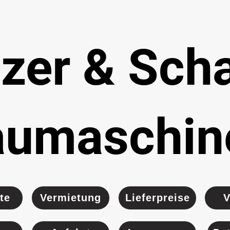
lzer & Sch
aumaschin
te
Vermietung
Lieferpreise
V