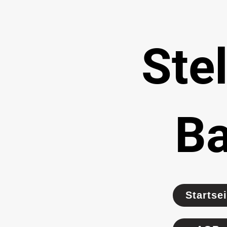
Ste
B
Startsei