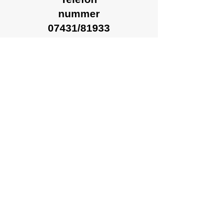
nummer
07431/81933
Unse
re
Öffnungszeiten
15.Mä
rz bis 30. Oktober
Montag bis Freitag
07°° - 12°° Uhr u. 13°°
- 17°° Uhr
Samstag
07°° - 12°° Uhr u. 16.30 - 17°° Uhr
01. November bis 14.März
Montag bis Freitag
07.30 - 12°° Uhr und 13°° - 16°° Uhr
Samstag geschlossen