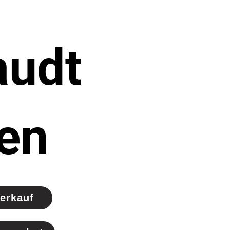
audt
en
erkauf