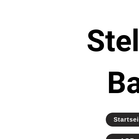
Ste
B
Startsei