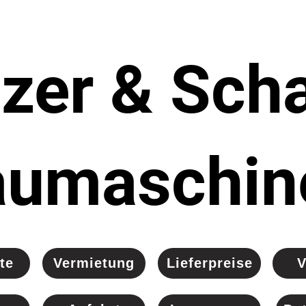
lzer & Sch
aumaschin
te
Vermietung
Lieferpreise
V